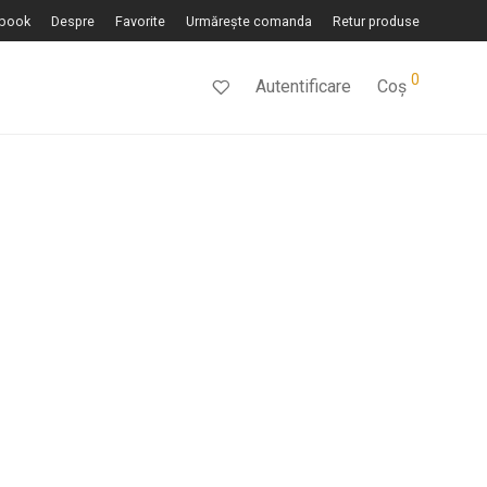
book
Despre
Favorite
Urmărește comanda
Retur produse
0
Autentificare
Coș