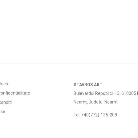
okies
STAVROS ART
confidentialitate
Bulevardul Republicii 13, 610005 
Neamț, Judetul Neamt
onditii
use
Tel: +40(772)-135-208