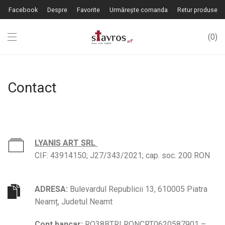
Facebook
Despre
Favorite
Urmărește comanda
Retur produse
0
Contact
LYANIS ART SRL
CIF: 43914150; J27/343/2021; cap. soc. 200 RON
ADRESA:
Bulevardul Republicii 13, 610005 Piatra
Neamț, Judetul Neamt
Cont bancar:
RO38BTRLRONCRT0620587901 –