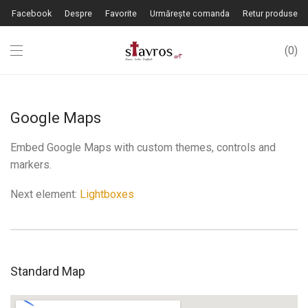
Facebook
Despre
Favorite
Urmărește comanda
Retur produse
0
Google Maps
Embed Google Maps with custom themes, controls and
markers.
Next element:
Lightboxes
Standard Map