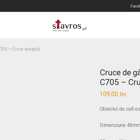
Face
C705 – Cruce dreaptă
Cruce de g
C705 – Cru
109.00
lei
Obiectul de cult e
Dimensiune 46mm