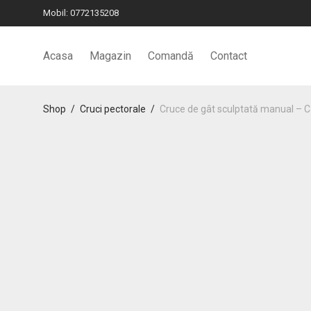
Mobil:
0772135208
Acasa
Magazin
Comandă
Contact
Shop
/
Cruci pectorale
/
Cruce de gât sculptată manual – 