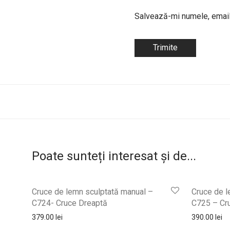
Salvează-mi numele, emailu
Poate sunteți interesat și de...
Cruce de lemn sculptată manual –
Cruce de l
C724- Cruce Dreaptă
C725 – Cru
379.00
lei
390.00
lei