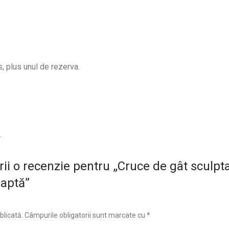
s, plus unul de rezerva.
.
crii o recenzie pentru „Cruce de gât sculp
aptă”
blicată.
Câmpurile obligatorii sunt marcate cu
*