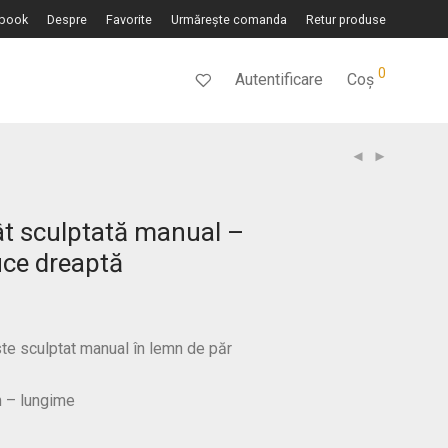
book
Despre
Favorite
Urmărește comanda
Retur produse
0
Autentificare
Coș
ât sculptată manual –
ce dreaptă
ste sculptat manual în lemn de păr
 – lungime