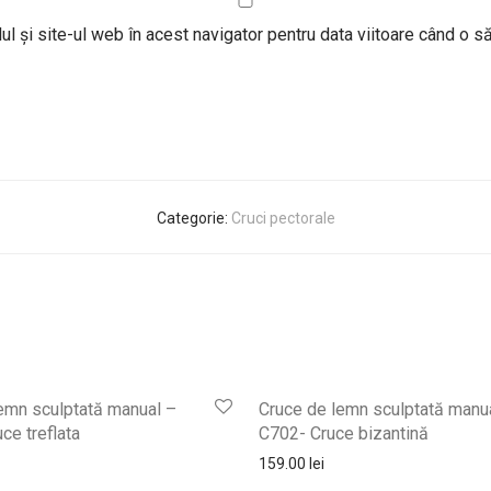
l și site-ul web în acest navigator pentru data viitoare când o 
Categorie:
Cruci pectorale
emn sculptată manual –
Cruce de lemn sculptată manu
ce treflata
C702- Cruce bizantină
159.00
lei