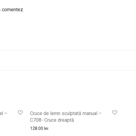
să comentez.
al –
Cruce de lemn sculptată manual –
C708- Cruce dreaptă
128.00
lei