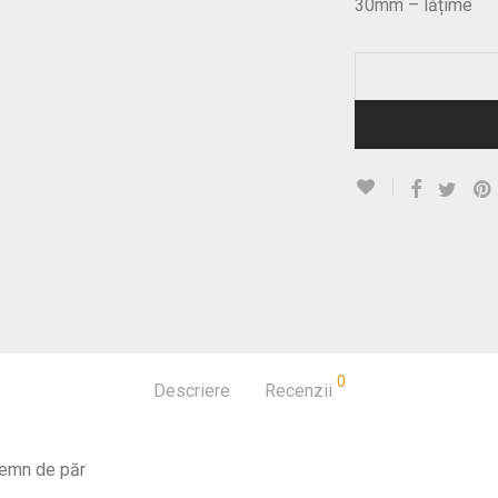
30mm – lățime
0
Descriere
Recenzii
 lemn de păr