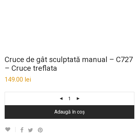
Cruce de gât sculptată manual – C727
– Cruce treflata
149.00
lei
Adaugă în coș