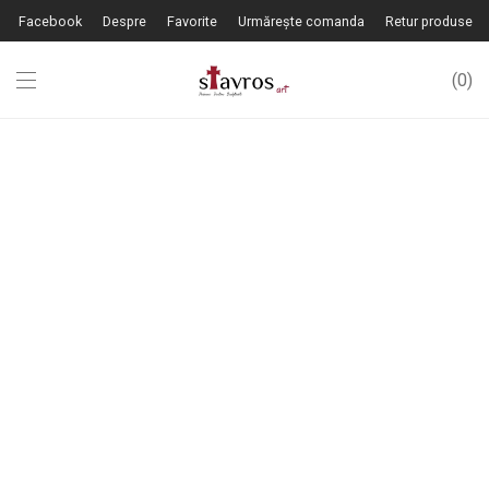
Facebook
Despre
Favorite
Urmărește comanda
Retur produse
0