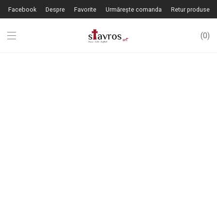
Facebook
Despre
Favorite
Urmărește comanda
Retur produse
0