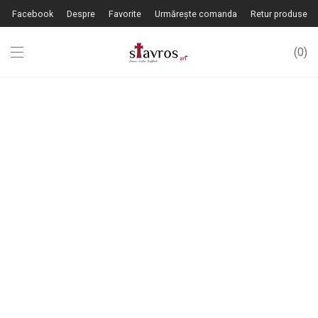
Facebook
Despre
Favorite
Urmărește comanda
Retur produse
0