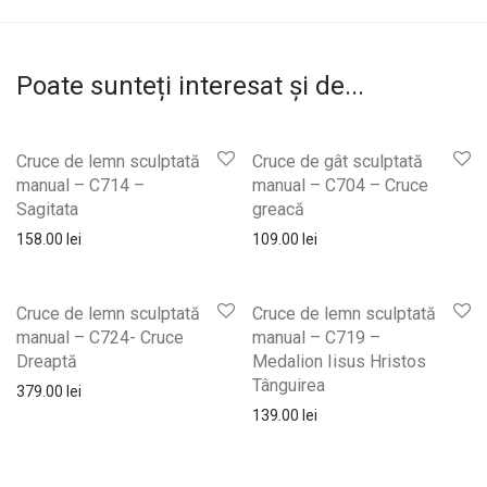
Poate sunteți interesat și de...
Cruce de lemn sculptată
Cruce de gât sculptată
manual – C714 –
manual – C704 – Cruce
Sagitata
greacă
158.00
lei
109.00
lei
Cruce de lemn sculptată
Cruce de lemn sculptată
manual – C724- Cruce
manual – C719 –
Dreaptă
Medalion Iisus Hristos
Tânguirea
379.00
lei
139.00
lei