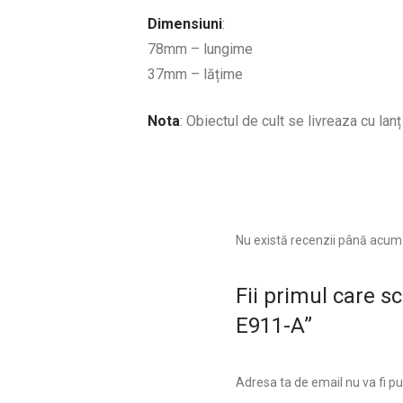
Dimensiuni
:
78mm – lungime
37mm – lățime
Nota
: Obiectul de cult se livreaza cu lanț
Nu există recenzii până acum
Fii primul care s
E911-A”
Adresa ta de email nu va fi pu