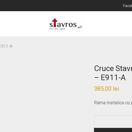
Face
 E911-A
Cruce Stav
– E911-A
385.00
lei
Rama metalica cu pi