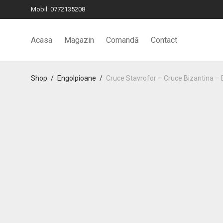
Mobil:
0772135208
Acasa
Magazin
Comandă
Contact
Shop
/
Engolpioane
/
Cruce Stavrofor – Cruce Bizantina –