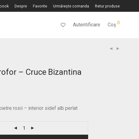
book
Despre
Favorite
Urmărește comanda
Retur produse
0
Autentificare
Coș
rofor – Cruce Bizantina
etre rosii – interior sidef alb perlat