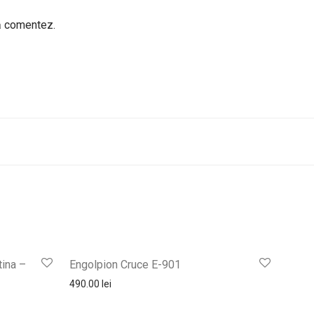
să comentez.
tina –
Engolpion Cruce E-901
490.00
lei