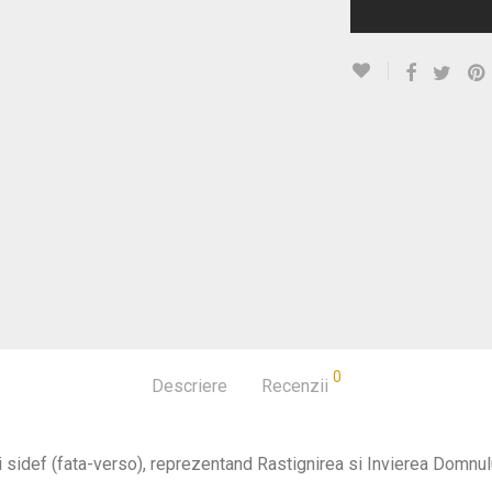
0
Descriere
Recenzii
si sidef (fata-verso), reprezentand Rastignirea si Invierea Domnul