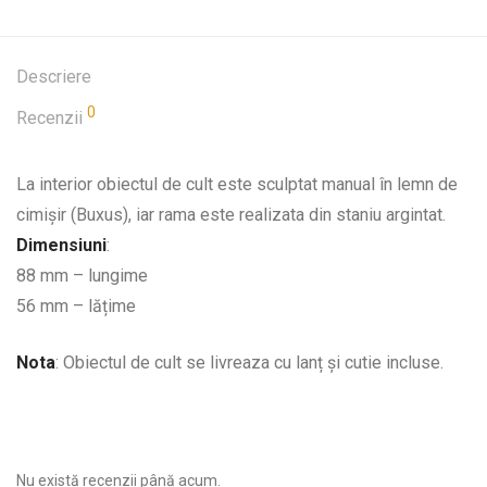
Descriere
0
Recenzii
La interior obiectul de cult este sculptat manual în lemn de
cimişir (Buxus), iar rama este realizata din staniu argintat.
Dimensiuni
:
88 mm – lungime
56 mm – lățime
Nota
: Obiectul de cult se livreaza cu lanț şi cutie incluse.
Nu există recenzii până acum.