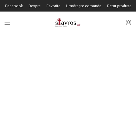
Facebook
Despre
Favorite
Urmărește comanda
Retur produse
0