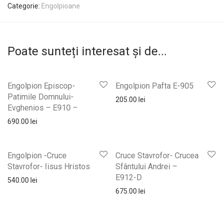
Categorie:
Engolpioane
Poate sunteți interesat și de...
Engolpion Episcop-
Engolpion Pafta E-905
Patimile Domnului-
205.00
lei
Evghenios – E910 –
690.00
lei
Engolpion -Cruce
Cruce Stavrofor- Crucea
Stavrofor- Iisus Hristos
Sfântului Andrei –
E912-D
540.00
lei
675.00
lei